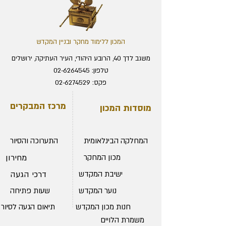
המכון ללימוד מחקר ובניין המקדש
משגב לדך 40, הרובע היהודי, העיר העתיקה, ירושלים
טלפון:
02-6264545
פקס:
02-6274529
מייל:
office@temple.org.il
מרכז המבקרים
מוסדות המכון
המחלקה הבינלאומית
התערוכה והסיור
מכון המחקר
מחירון
ישיבת המקדש
דרכי הגעה
נוער המקדש
שעות פתיחה
חנות מכון המקדש
תיאום הגעה לסיור
משמרת הלויים