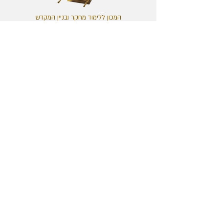
המכון ללימוד מחקר ובניין המקדש
משגב לדך 40, הרובע היהודי, העיר העתיקה, ירושלים
טלפון:
02-6264545
פקס:
02-6274529
מייל:
office@temple.org.il
מרכז המבקרים
מוסדות המכון
המחלקה הבינלאומית
התערוכה והסיור
מכון המחקר
מחירון
ישיבת המקדש
דרכי הגעה
נוער המקדש
שעות פתיחה
חנות מכון המקדש
תיאום הגעה לסיור
משמרת הלויים