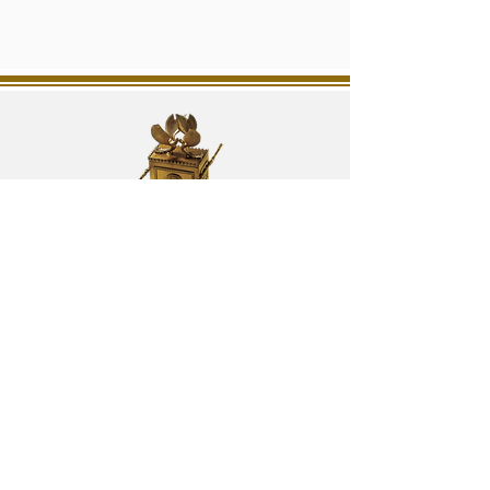
המכון ללימוד מחקר ובניין המקדש
משגב לדך 40, הרובע היהודי, העיר העתיקה, ירושלים
טלפון:
02-6264545
פקס:
02-6274529
מייל:
office@temple.org.il
מרכז המבקרים
מוסדות המכון
המחלקה הבינלאומית
התערוכה והסיור
מכון המחקר
מחירון