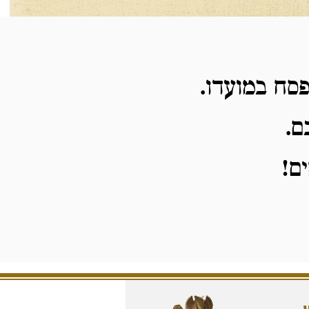
פסח במועדו.
ם.
ם!