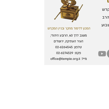
קדש
הרב
בוע
המכון ללימוד מחקר ובניין המקדש
משגב לדך 40, הרובע היהודי,
העיר העתיקה, ירושלים
טלפון:
02-6264545
פקס: 02-6274529
מייל:
office@temple.org.il