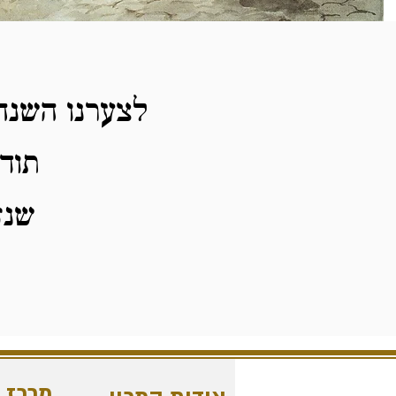
לצערנו השנה 
תוד
שנז
מרכז 