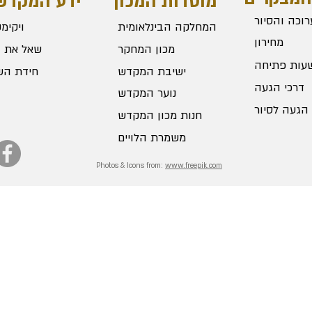
מוסדות המכון
ידע המקדש
וכה והסיור
המחלקה הבינלאומית
ויקימ
מחירון
מכון המחקר
שאל את 
עות פתיחה
ישיבת המקדש
חידת הש
דרכי הגעה
נוער המקדש
הגעה לסיור
חנות מכון המקדש
משמרת הלויים
Photos & Icons from:
www.freepik.com