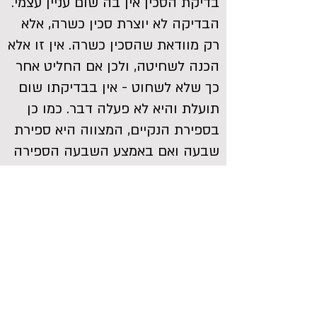
בדיקת הסכין אין בה שום עניין עצמי.
הבדיקה לא יוצרת סכין כשרה, אלא
רק מוודאת שהסכין כשרה. אין זו אלא
הכנה לשחיטה, ולכן אם החליט אחר
כך שלא לשחוט - אין בבדיקתו שום
תועלת והיא לא פעלה דבר. כמו כן
בספירת הנקיים, המצווה היא ספירת
שבעה ואם באמצע השבעה הספירה
תיסתר, נמצא שלא התקיימה
הספירה. גם במצוות צדקה, אם העני
אינו חפץ בה - בטלה המצווה לגמרי.
וראיה לדבר, שהרי אישה הטובלת
לבעלה מברכת (לא מצאתי התייחסות
מפורשת לכך בכתבי הרשב"א, אך
פשוט שלא נחלק על מנהג מפורסם