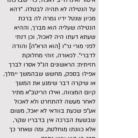
איסור ואינו חייב לאכול, כדי שברכתו
על הנטילה לא תהיה לבטלה. "דהא
מכיון שנטל ידיו גמרה לה ברכת
הנטילה שעליה הוא מברך, וההיא
שעתא דעתו היה לאכול, וכן דנתי
לפני מורי נר"ו [הוא הרא"ה] והודה
לדברי". לכאורה, זוהי מחלוקת
חזיתית: הראשונים הנ"ל אסרו לברך
אפילו בספק, מחשש שבהמשך יימלך,
או שיקרה דבר שימנע את המשך
קיום המצווה, ואילו הריטב"א מתיר
לאחר מעשה להתחרט ולא לאכול
אע"פ שכעת בוודאי לא יאכל, משום
שבשעת הברכה אין בדבריו שקר,
אלא כוונתו מוחלטת, ומה שאחר כך