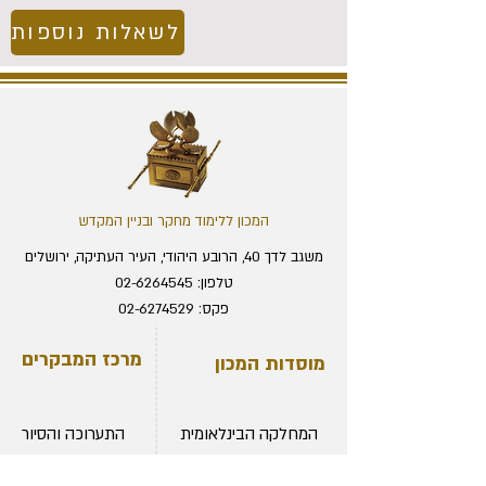
לשאלות נוספות
המכון ללימוד מחקר ובניין המקדש
משגב לדך 40, הרובע היהודי, העיר העתיקה, ירושלים
טלפון:
02-6264545
פקס:
02-6274529
מייל:
office@temple.org.il
מרכז המבקרים
מוסדות המכון
המחלקה הבינלאומית
התערוכה והסיור
מכון המחקר
מחירון