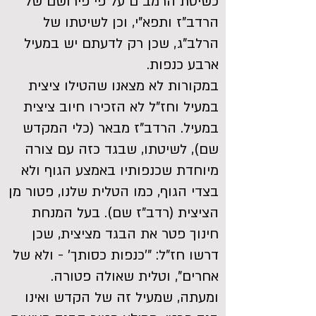
כשיטת הרמב"ם על פי פירושם של
הרדב"ז ותפא"י, וכן לשיטתו של
הרלב"ג, שכן רק לדעתם יש במעיל
ארבע כנפות.
במקורות לא מצאנו שהטילו ציצית
במעיל וחז"ל לא הזכירו חיוב ציצית
במעיל. הרדב"ז מבאר (כלי המקדש
שם), לשיטתו, שבגד כזה עם צורה
מיוחדת שכנפותיו באמצע הגוף ולא
בצדי הגוף, כמו הטלית שלנו, פטור מן
הציצית (רדב"ז שם). בעל המנחת
חינוך פטר את הבגד מציצית, שכן
דרשו חז"ל: "'כנפות כסותך' - ולא של
אחרים", וטלית שאולה פטורה.
ומעתה, שמעיל זה של הקדש ואינו