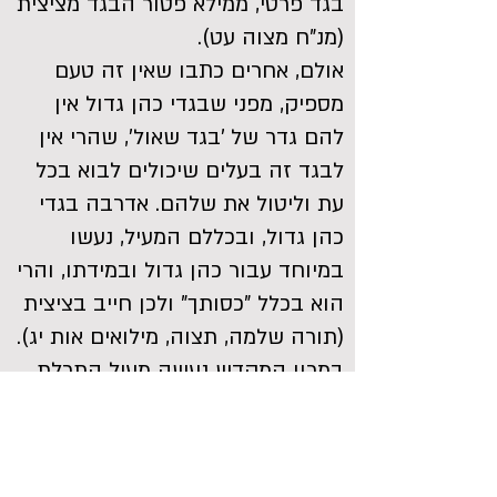
בגד פרטי, ממילא פטור הבגד מציצית
(מנ"ח מצוה עט).
אולם, אחרים כתבו שאין זה טעם
מספיק, מפני שבגדי כהן גדול אין
להם גדר של 'בגד שאול', שהרי אין
לבגד זה בעלים שיכולים לבוא בכל
עת וליטול את שלהם. אדרבה בגדי
כהן גדול, ובכללם המעיל, נעשו
במיוחד עבור כהן גדול ובמידתו, והרי
הוא בכלל "כסותך" ולכן חייב בציצית
(תורה שלמה, תצוה, מילואים אות יג).
במכון המקדש נעשה מעיל התכלת
כשכנפות הבגד מעוגלות, כדי לא
להיכנס למחלוקת בחיוב הציצית.