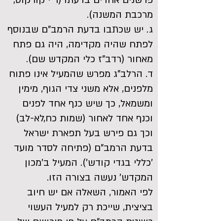
פרשנים אחדים בדעתו (ר"י קורקוס;
מרכבת המשנה).
ג. יש שכתבו בדעת הרמב"ם שבנוסף
לפתח שהיה מקדימה, היה גם פתח
מאחור (רדב"ז כלי המקדש שם).
ד. הרלב"ג מפרש שהמעיל אינו פתוח
מלפנים, אלא משני צדי הגוף, מימין
ומשמאל, כך שיש כנף אחד לפנים
וכנף אחד לאחור (שמות כח,לא-לב)
וכך גם פירש בעל תפארת ישראל
בדעת הרמב"ם (פתיחה לסדר מועד
'כללי בגדי קודש'). המעיל ב'מכון
המקדש' נעשה בצורה הזו.
לפי האמור, השאלה אם יש חיוב
בציצית, שייכת רק למעיל העשוי