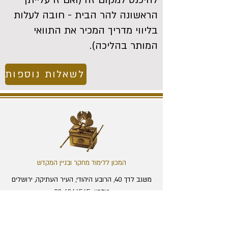
להיכנס למקום זה (ואם זו עלייתך
הראשונה להר הבית - חובה לעלות
בליווי מדריך המכיר את התוואי
המותר בהליכה).
לשאלות נוספות
המכון ללימוד מחקר ובניין המקדש
משגב לדך 40, הרובע היהודי, העיר העתיקה, ירושלים
טלפון:
02-6264545
פקס:
02-6274529
מייל:
office@temple.org.il
מרכז המבקרים