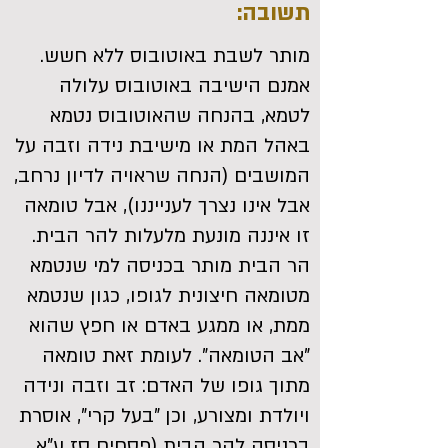
תשובה:
מותר לשבת באוטובוס ללא חשש.
אמנם הישיבה באוטובוס עלולה
לטמא, בהנחה שהאוטובוס נטמא
באהל המת או מישיבת נידה וזבה על
המושבים (הנחה שראויה לדיון נרחב,
אבל אינו נצרך לענייננו), אבל טומאה
זו איננה מונעת מלעלות להר הבית.
הר הבית מותר בכניסה למי שנטמא
מטומאה חיצונית לגופו, כגון שנטמא
ממת, או ממגע באדם או חפץ שהוא
"אב הטומאה". לעומת זאת טומאה
מתוך גופו של האדם: זב וזבה ונידה
ויולדת ומצורע, וכן "בעל קרי", אוסרת
בכניסה להר הבית (פסחים סז ע"א