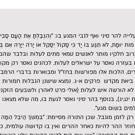
ר סיני ואף לגבי המגע בו: "וְהִגְבַּלְתָּ אֶת הָעָם סָבִיב לֵאמ
הָר מוֹת יוּמָת, לֹא תִגַּע בּוֹ יָד כִּי סָקוֹל יִסָּקֵל אוֹ יָרֹה יִיָּרֶה א
ת ברוב חלקיו מותר לאנשים טמאי מתים לעלות ובלבד שה
ם בעזרה נאסר על ישראלים לעלות. לכהנים נאסר רק מק
רים, הלכות אלו מפורשות בחז"ל ומבוארות בדברי הרמב
ת ביאת מקדש פרקים א-ג. נמצא שישנן הגבלות חמורות יו
י לא הורשה איש לעלות (אולי פרט לאהרן ולשבעים הזקנ
 יט,יג), בנוסף בהר סיני נאסר לגעת בו, מה שלא מצאנו
ולמים בשום מגע".
זמן מוגבל. שכן התורה מסיימת: "בִּמְשֹׁךְ הַיֹּבֵל הֵמָּה י
חוזר ההר להיות כאחד ההרים ואין בו קדושה עולמית, כ