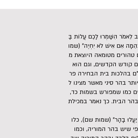
ֹר הִשָּׁמְרוּ לָכֶם עֲלוֹת בָּ
ִם בְּהֵמָה אִם אִישׁ לֹא יִחְיֶה" (שמו
ם טהורים מטומאה היוצאת מ
ום קודש הקדשים, וגם הוא
"ם בהלכות בית הבחירה פר
תר בהר סיני מאשר מצינו ל
ים כמו שמפורש בשמות כד,
 בהר הבית. כך נאמר במכילת
ַעֲלוּ בָהָר" (שמות שם), כלו
פי שיש בהר המוריה, וכמו