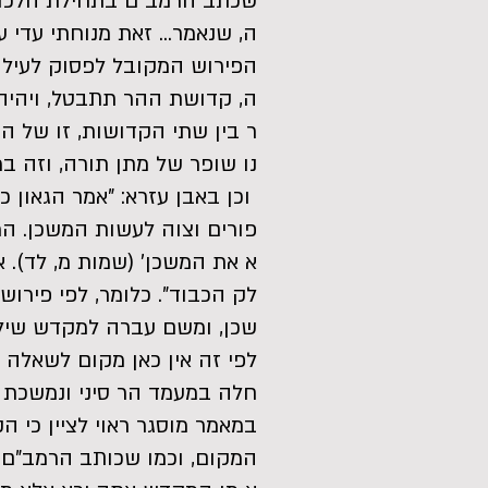
שכתב הרמב"ם בתחילת הלכות 
ה, שנאמר... זאת מנוחתי עדי ע
הפירוש המקובל לפסוק לעיל 
ה, קדושת ההר תתבטל, ויהיה 
ר בין שתי הקדושות, זו של הר
נו שופר של מתן תורה, וזה 
וכן באבן עזרא: "אמר הגאון 
פורים וצוה לעשות המשכן. המ
א את המשכן' (שמות מ, לד). 
לק הכבוד". כלומר, לפי פיר
שכן, ומשם עברה למקדש שיל
לפי זה אין כאן מקום לשאלה
חלה במעמד הר סיני ונמשכת 
במאמר מוסגר ראוי לציין כי
המקום, וכמו שכותב הרמב"ם ב