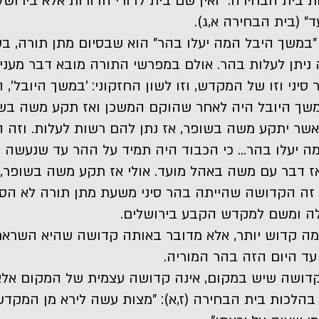
בית הבחירה: "ואין שם בית לדורי הדורות אלא בירוש
ד" (בית הבחירה א,ג).
"במשך היבל המה יעלו בהר" הוא שבסיום מתן תורה, ב
ניתן לעלות בהר. אולם במפרשי התורה מובא דבר מעניי
 סיני וזו של המקדש, וזו לשון החזקוני: 'במשך היובל', 
במשך היובל היה לאחר שהוקם המשכן ואז תקע משה בשו
כאשר יתקע משה בשופר, אז נתן להם רשות לעלות. וזה 
ה יעלו בהר... כי הכבוד היה תמיד על ההר עד שנעשה ה
אז דבר עם משה באהל מועד. אולי אז תקע משה בשופר, 
וש זה הקדושה שהייתה בהר סיני משעת מתן תורה לא ה
ה ומשם למקדש הקבע בירושלים.
 מה קדוש יותר, אלא מדובר באותה קדושה שהיא השרא
עד היום הזה בהר המוריה.
 הקדושה שיש במקום, אינה קדושה עצמית של המקום אל
הלכות בית הבחירה (ז,א): "מצות עשה לירא מן המקדש 