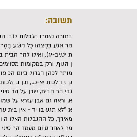
תשובה:
בתורה נאמרו הגבלות לגבי העלייה לה
הָר וּנְגֹעַ בְּקָצֵהוּ כָּל הַנֹּגֵעַ בָּ
ת יט,יב-יג). ואילו להר הבי
ן הגוף, ורק במקומות מסוימי
מותר לכהן הגדול ביום הכיפו
ק ז הלכות יא-כג, וכן בהלכו
גבי הר הבית, שכן על הר סינ
א, וראה גם אבן עזרא על שמות
א: "לא תגע בו יד - אין בית ע
מאידך, כל ההגבלות האלו היו רק ל
מר לאחר סיום מעמד הר סיני 