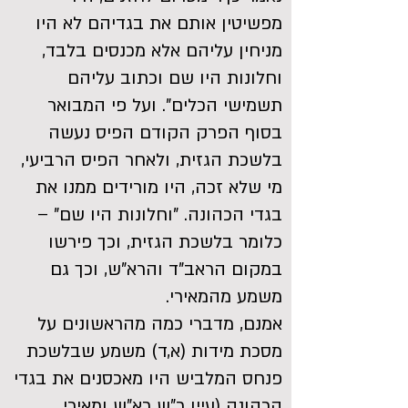
מפשיטין אותם את בגדיהם לא היו
מניחין עליהם אלא מכנסים בלבד,
וחלונות היו שם וכתוב עליהם
תשמישי הכלים". ועל פי המבואר
בסוף הפרק הקודם הפיס נעשה
בלשכת הגזית, ולאחר הפיס הרביעי,
מי שלא זכה, היו מורידים ממנו את
בגדי הכהונה. "וחלונות היו שם" –
כלומר בלשכת הגזית, וכך פירשו
במקום הראב"ד והרא"ש, וכך גם
משמע מהמאירי.
אמנם, מדברי כמה מהראשונים על
מסכת מידות (א,ד) משמע שבלשכת
פנחס המלביש היו מאכסנים את בגדי
הכהונה (עיין ר"ש רא"ש ומאירי