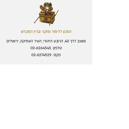
המכון ללימוד מחקר ובניין המקדש
משגב לדך 40, הרובע היהודי, העיר העתיקה, ירושלים
טלפון:
02-6264545
פקס:
02-6274529
מייל:
office@temple.org.il
מרכז המבקרים
מוסדות המכון
המחלקה הבינלאומית
התערוכה והסיור
מכון המחקר
מחירון
ישיבת המקדש
דרכי הגעה
נוער המקדש
שעות פתיחה
חנות מכון המקדש
תיאום הגעה לסיור