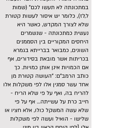
במתכונתה לא תעשו לכם" (שמות
ל,לז), כלומר יש איסור לעשות קטורת
שלא לצורך המקדש, כאשר היא
נעשית כמתכונתה - שנשמרים
היחסים המקוריים בין הסממנים
השונים, כמבואר בברייתא בגמרא
בכריתות אשר מובאת בסידורים, אף
אם הכמויות אינן אותן כמויות. כך
כותב הרמב"ם: "העושה קטורת מן
אחד עשר סמנין אלו לפי משקלות אלו
להריח בה, ואף על פי שלא הריח -
חייב כרת על עשייתה... אף על פי
שלא עשה המשקל כולו, אלא חציו או
שלישו - הואיל ועשה לפי משקלות
אלו [לפי היחס הראוי בין מיני