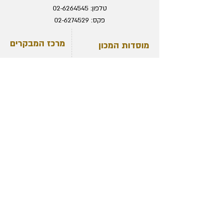
טלפון:
02-6264545
פקס:
02-6274529
מייל:
office@temple.org.il
מרכז המבקרים
מוסדות המכון
המחלקה הבינלאומית
התערוכה והסיור
מכון המחקר
מחירון
ישיבת המקדש
דרכי הגעה
נוער המקדש
שעות פתיחה
חנות מכון המקדש
תיאום הגעה לסיור
משמרת הלויים
אודות המכון
ידע המקדש
אודות המכון
ויקימקדש