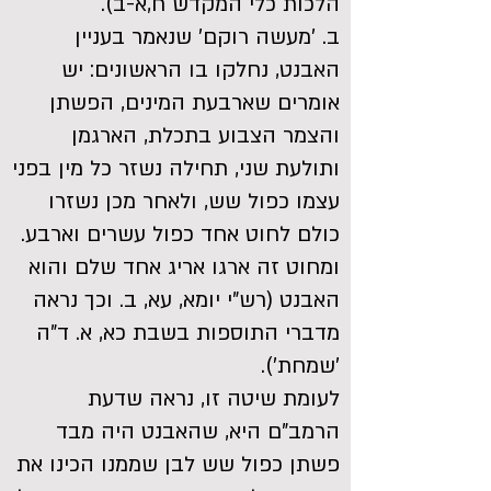
הלכות כלי המקדש ח,א-ב).
ב. 'מעשה רוקם' שנאמר בעניין
האבנט, נחלקו בו הראשונים: יש
אומרים שארבעת המינים, הפשתן
והצמר הצבוע בתכלת, הארגמן
ותולעת שני, תחילה נשזר כל מין בפני
עצמו כפול שש, ולאחר מכן נשזרו
כולם לחוט אחד כפול עשרים וארבע.
ומחוט זה ארגו אריג אחד שלם והוא
האבנט (רש"י יומא, עא, ב. וכך נראה
מדברי התוספות בשבת כא, א. ד"ה
'שמחת').
לעומת שיטה זו, נראה שדעת
הרמב"ם היא, שהאבנט היה מבד
פשתן כפול שש לבן שממנו הכינו את