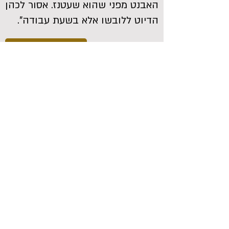
האבנט מפני שהוא שעטנז. אסור לכהן
הדיוט ללובשו אלא בשעת עבודה".
לשאלות נוספות
המכון ללימוד מחקר ובניין המקדש
משגב לדך 40, הרובע היהודי, העיר העתיקה, ירושלים
טלפון:
02-6264545
פקס:
02-6274529
מייל:
office@temple.org.il
מרכז המבקרים
מוסדות המכון