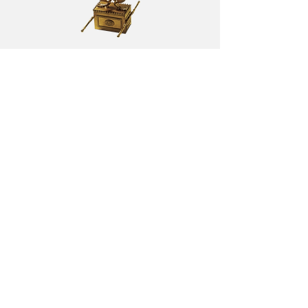
המכון ללימוד מחקר ובניין המקדש
משגב לדך 40, הרובע היהודי, העיר העתיקה, ירושלים
טלפון:
02-6264545
פקס:
02-6274529
מייל:
office@temple.org.il
מרכז המבקרים
מוסדות המכון
המחלקה הבינלאומית
התערוכה והסיור
מכון המחקר
מחירון
ישיבת המקדש
דרכי הגעה
נוער המקדש
שעות פתיחה
חנות מכון המקדש
תיאום הגעה לסיור
משמרת הלויים