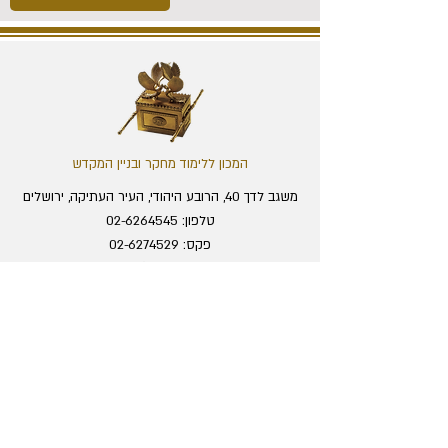
המכון ללימוד מחקר ובניין המקדש
משגב לדך 40, הרובע היהודי, העיר העתיקה, ירושלים
טלפון:
02-6264545
פקס:
02-6274529
מייל:
office@temple.org.il
מרכז המבקרים
מוסדות המכון
המחלקה הבינלאומית
התערוכה והסיור
מכון המחקר
מחירון
ישיבת המקדש
דרכי הגעה