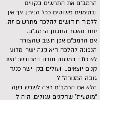
הרמב"ם את התרשים בקווים
ובסימנים פשוטים ככל הניתן. אך אין
ללמוד חידושים להלכה מתרשים זה,
יותר מאשר התכוון הרמב"ם.
אם הרמב"ם אכן חשב שהצורה
הנכונה להלכה היא קנה ישר, מדוע
לא כתב במשנה תורה במפורש: "ושני
קנים יוצאים... ועולים בקו ישר כנגד
גובה המנורה" ?
הלא אם הרמב"ם רצה לשרש דעה
"מוטעית" שהקנים עגולים, היה לו
לכתוב כך בפירוש.
כך גם כותב ר' עמנואל חי ריקי בספרו
מעשה חושב: "אבל הרמב"ם בחיבורו
כתב 'ונמשכים ועולים', וכן הוא