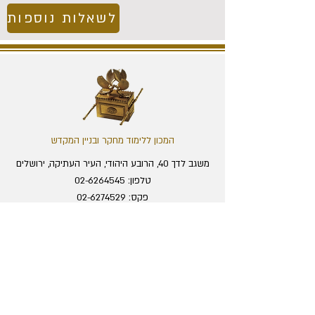
לשאלות נוספות
המכון ללימוד מחקר ובניין המקדש
משגב לדך 40, הרובע היהודי, העיר העתיקה, ירושלים
טלפון:
02-6264545
פקס:
02-6274529
מייל:
office@temple.org.il
מרכז המבקרים
מוסדות המכון
המחלקה הבינלאומית
התערוכה והסיור
מכון המחקר
מחירון