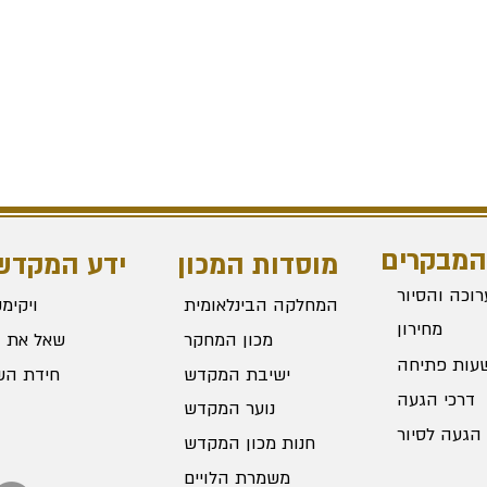
המבקרים
מוסדות המכון
ידע המקדש
וכה והסיור
המחלקה הבינלאומית
ויקימ
מחירון
מכון המחקר
שאל את 
עות פתיחה
ישיבת המקדש
חידת הש
דרכי הגעה
נוער המקדש
הגעה לסיור
חנות מכון המקדש
משמרת הלויים